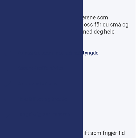
Hvorfor velge oss?
Vi er et alternativ til de store aktørene som
dominerer IT-bransjen i dag. Hos oss får du små og
dedikerte team som jobber tett med deg hele
veien.
Kompakte team med teknisk tyngde
Kostnadseffektivitet
Kort oppstartstid
Fleksibilitet og bredde
Langsiktig partnerskap
Med Netpower får du sikker IT-drift som frigjør tid