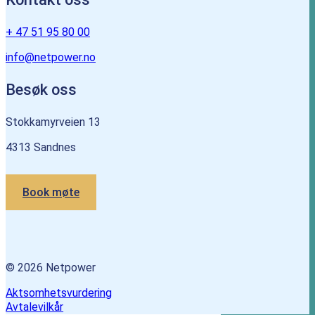
+ 47 51 95 80 00
info@netpower.no
Besøk oss
Stokkamyrveien 13
4313 Sandnes
Book møte
© 2026 Netpower
Aktsomhetsvurdering
Avtalevilkår