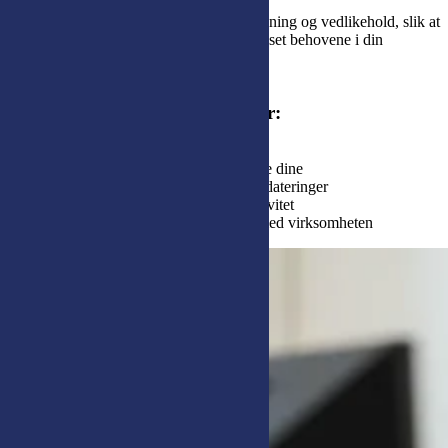
til lagring og virtualisering.
Netpower kan ta ansvar for drift, overvåkning og vedlikehold, slik at
systemene dine er stabile, trygge og tilpasset behovene i din
virksomhet.
Fordeler med våre driftstjenester:
Forutsigbare kostnader
Proaktiv overvåkning av systemene dine
Forebyggende vedlikehold og oppdateringer
Optimalisering for ytelse og effektivitet
Skalerbare løsninger som vokser med virksomheten