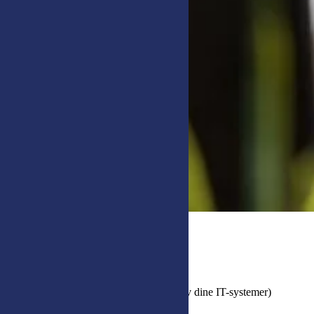
Dette kan vi levere:
Drift og overvåkning:
Managed services (helhetlig drift av dine IT-systemer)
Systemovervåkning