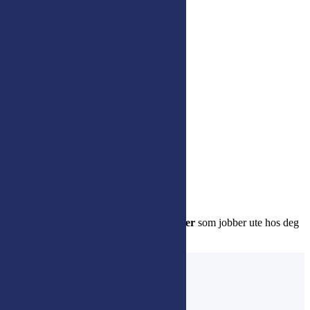
Ytelsesoptimalisering
Integrert sikkerhet i hele IT-miljøet
Infrastruktur:
Serverdrift
Nettverksadministrasjon
Lagringsløsninger
Virtualisering
Support:
Brukerstøtte og helpdesk
Fjernsupport
Systemoppdateringer
Forebyggende vedlikehold
Du kan også leie
on-site driftskonsulenter
som jobber ute hos deg
og bistår med drift og support.