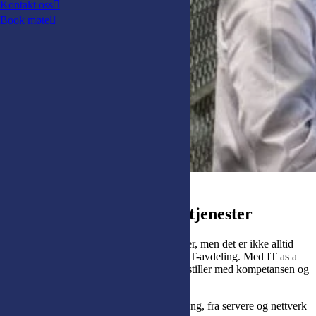
Kontakt oss
Book møte
IT-infrastruktur og driftstjenester
IT er avgjørende for de fleste virksomheter, men det er ikke alltid
mulig å bygge opp og bemanne en egen IT-avdeling. Med IT as a
Service får du en fleksibel løsning der vi stiller med kompetansen og
kapasiteten du trenger.
Vi hjelper deg å holde hele IT-miljøet i gang, fra servere og nettverk