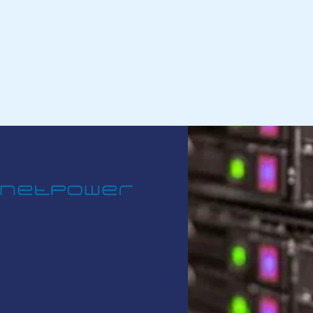
Netpower
/
Drift
/
Hosting
Fleksible hosting-modeller
Vi dekker alle behov for programvaredrift, fra delt hosting til dedikerte
servere og on-premise.