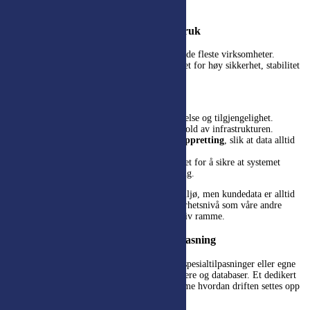
Våre hosting-modeller
Standard hosting
– sikker og klar til bruk
Dette er vår mest brukte modell og passer for de fleste virksomheter.
Løsningen driftes i et profesjonelt miljø bygget for høy sikkerhet, stabilitet
og skalerbarhet.
I praksis betyr det at vi tar ansvar for:
Kontinuerlig overvåking
av systemytelse og tilgjengelighet.
Sikkerhetsoppdateringer
og vedlikehold av infrastrukturen.
Regelmessig backup og test av gjenoppretting
, slik at data alltid
kan hentes tilbake ved behov.
Oppgradering og tilpasning
av miljøet for å sikre at systemet
holder tritt med virksomhetens utvikling.
I standard hosting ligger løsningen i et delt miljø, men kundedata er alltid
fullstendig adskilt. Modellen gir samme sikkerhetsnivå som våre andre
alternativer, kombinert med en kostnadseffektiv ramme.
Dedikert hosting – mer kontroll og tilpasning
For virksomheter med høyere krav til ytelse, spesialtilpasninger eller egne
interne retningslinjer leverer vi dedikerte servere og databaser. Et dedikert
miljø gir større kontroll og frihet til å bestemme hvordan driften settes opp
og tilpasses virksomhetens behov.