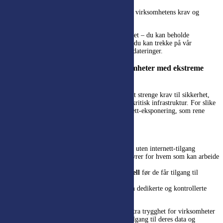
løsningen ligger i kundens eget miljø
Tilgangsstyring og sikkerhet
tilpasset virksomhetens krav og
interne retningslinjer
Hybrid og on-premise gir maksimal fleksibilitet – du kan beholde
kontrollen over egen plattform, samtidig som du kan trekke på vår
kompetanse for å sikre drift, sikkerhet og oppdateringer.
Hosting i isolerte nettverk – for virksomheter med ekstreme
sikkerhetskrav
Enkelte bransjer og sektorer er underlagt svært strenge krav til sikkerhet,
som olje og gass, forsvar, fengselsvesen eller kritisk infrastruktur. For slike
behov kan vi levere løsninger helt uten internett-eksponering, som rene
lokale installasjoner i isolerte nettverk.
Vi tar ansvar for:
Etablering og drift
av isolerte miljøer uten internett-tilgang
Strenge tilgangskontroller
og prosedyrer for hvem som kan arbeide
i miljøet
Sikkerhetsvurdering av driftspersonell
før de får tilgang til
kundens systemer
Oppdatering og vedlikehold
gjennom dedikerte og kontrollerte
prosesser
Denne modellen gir maksimal kontroll og ekstra trygghet for virksomheter
som må ha full oversikt over hvem som har tilgang til deres data og