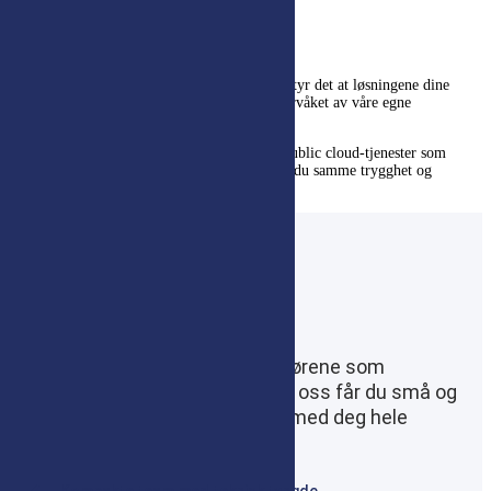
systemer.
Private cloud vs. public cloud
Når du velger drift i
Netpowers datasenter
, betyr det at løsningene dine
kjøres i vår private sky, fullt ut driftet og overvåket av våre egne
spesialister.
Vi kan også håndtere løsninger som ligger i public cloud-tjenester som
Azure, Google Cloud eller AWS. Dermed får du samme trygghet og
kompetanse, uansett plattform.
Hvorfor velge oss?
Vi er et alternativ til de store aktørene som
dominerer IT-bransjen i dag. Hos oss får du små og
dedikerte team som jobber tett med deg hele
veien.
Kompakte team med teknisk tyngde