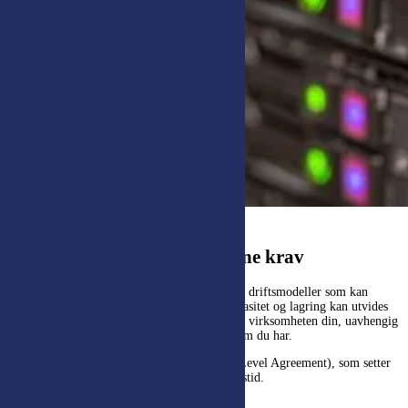
Hostingløsninger tilpasset dine krav
Ingen virksomheter er like, og derfor tilbyr vi driftsmodeller som kan
tilpasses ulike behov og sikkerhetsnivåer. Kapasitet og lagring kan utvides
fortløpende, slik at systemet vokser i takt med virksomheten din, uavhengig
av hvor krevende bruksmønster eller datavolum du har.
Alle hostingavtaler inkluderer SLA (Service Level Agreement), som setter
tydelige rammer for tilgjengelighet og responstid.