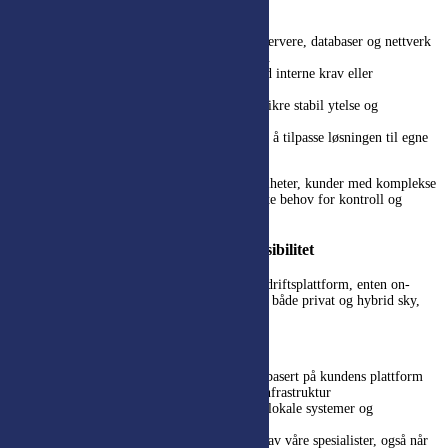
Vi tar ansvar for:
Etablering av dedikerte ressurser
– servere, databaser og nettverk
konfigurert spesielt for din virksomhet.
Tilpasning av driftsmiljøet
i tråd med interne krav eller
bransjespesifikke standarder.
Overvåking og optimalisering
for å sikre stabil ytelse og
tilgjengelighet.
Isolerte ressurser
som gjør det enklere å tilpasse løsningen til egne
prosesser og arbeidsmåter.
Dedikert hosting velges ofte av større virksomheter, kunder med komplekse
integrasjoner eller organisasjoner med særskilte behov for kontroll og
tilpasning.
Hybrid og on-premise – maksimal fleksibilitet
Noen virksomheter ønsker å benytte sin egen driftsplattform, enten on-
premise eller i
Netpowers datasenter
. Vi tilbyr både privat og hybrid sky,
samt rene on-premise installasjoner.
Vi tar ansvar for:
Design og etablering
av driftsoppsett basert på kundens plattform
eller en kombinasjon av vår og deres infrastruktur
Integrasjon og samhandling
mellom lokale systemer og
applikasjoner i skyen
Vedlikehold og oppdateringer
utført av våre spesialister, også når