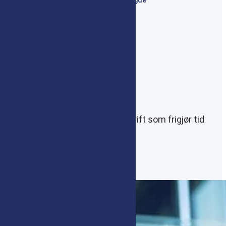
Kostnadseffektivitet
Kort oppstartstid
Fleksibilitet og bredde
Langsiktig partnerskap
Med Netpower får du sikker IT-drift som frigjør tid
og ressurser.
Ta kontakt