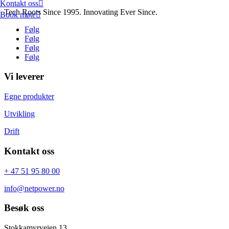
Kontakt oss
Tech Roots Since 1995. Innovating Ever Since.
Book møte
Følg
Følg
Følg
Følg
Vi leverer
Egne produkter
Utvikling
Drift
Kontakt oss
+ 47 51 95 80 00
info@netpower.no
Besøk oss
Stokkamyrveien 13