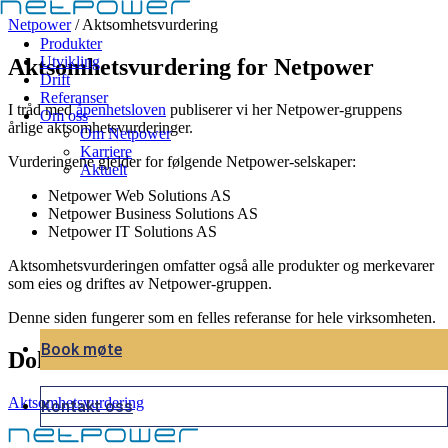
Netpower
/
Aktsomhetsvurdering
Produkter
Utvikling
Aktsomhetsvurdering for Netpower
Drift
Referanser
I tråd med
åpenhetsloven
publiserer vi her Netpower-gruppens
Om oss
årlige aktsomhetsvurderinger.
Om Netpower
Karriere
Vurderingene gjelder for følgende Netpower-selskaper:
Aktuelt
Netpower Web Solutions AS
Netpower Business Solutions AS
Netpower IT Solutions AS
Aktsomhetsvurderingen omfatter også alle produkter og merkevarer
som eies og driftes av Netpower-gruppen.
Denne siden fungerer som en felles referanse for hele virksomheten.
Book møte
Dokumenter
Aktsomhetsvurdering
Kontakt oss