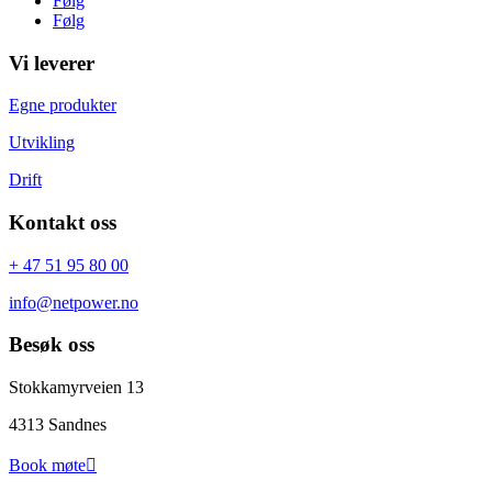
Følg
Følg
Vi leverer
Egne produkter
Utvikling
Drift
Kontakt oss
+ 47 51 95 80 00
info@netpower.no
Besøk oss
Stokkamyrveien 13
4313 Sandnes
Book møte