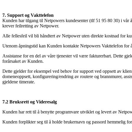
7. Support og Vakttelefon
Kunden har tilgang til Netpowers kundesenter (tlf 51 95 80 30) i vår 
krever feilretting av Netpower.
Alle fellesfeil vil bli håndtert av Netpower uten direkte kostnad for k
Utenom åpningstid kan Kunden kontakte Netpowers Vakttelefon for å ra
Assistanse for en del av våre tjenester vil være fakturerbart. Dette gjeld
forårsaket av Kunden.
Dette gjelder for eksempel ved behov for support ved oppsett av klien
domeneoppsett, konfigurering/endring av routere og brannmurer, assista
gjeldene timerate.
7.2 Bruksrett og Videresalg
Kunden har rett til å benytte programvare utviklet og levert av Netpowe
Kunden forplikter seg til å holde brukernavn og passord hemmelig for a