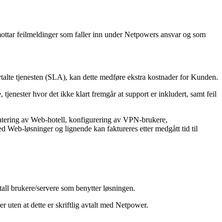
 mottar feilmeldinger som faller inn under Netpowers ansvar og som
talte tjenesten (SLA), kan dette medføre ekstra kostnader for Kunden.
, tjenester hvor det ikke klart fremgår at support er inkludert, samt feil
pdatering av Web-hotell, konfigurering av VPN-brukere,
ed Web-løsninger og lignende kan faktureres etter medgått tid til
ntall brukere/servere som benytter løsningen.
r uten at dette er skriftlig avtalt med Netpower.