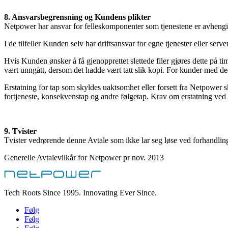
8. Ansvarsbegrensning og Kundens plikter
Netpower har ansvar for felleskomponenter som tjenestene er avhengig
I de tilfeller Kunden selv har driftsansvar for egne tjenester eller serv
Hvis Kunden ønsker å få gjenopprettet slettede filer gjøres dette på t
vært unngått, dersom det hadde vært tatt slik kopi. For kunder med ded
Erstatning for tap som skyldes uaktsomhet eller forsett fra Netpower ska
fortjeneste, konsekvenstap og andre følgetap. Krav om erstatning ved
9. Tvister
Tvister vedrørende denne Avtale som ikke lar seg løse ved forhandli
Generelle Avtalevilkår for Netpower pr nov. 2013
Tech Roots Since 1995. Innovating Ever Since.
Følg
Følg