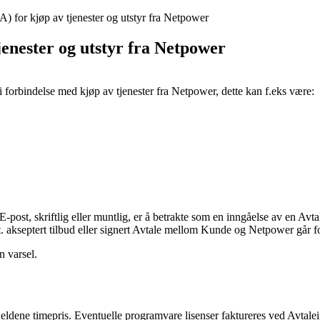
A) for kjøp av tjenester og utstyr fra Netpower
jenester og utstyr fra Netpower
forbindelse med kjøp av tjenester fra Netpower, dette kan f.eks være:
E-post, skriftlig eller muntlig, er å betrakte som en inngåelse av en Av
ht. akseptert tilbud eller signert Avtale mellom Kunde og Netpower går f
n varsel.
jeldene timepris. Eventuelle programvare lisenser faktureres ved Avtalein