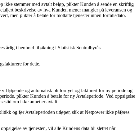
øp ikke stemmer med avtalt beløp, plikter Kunden å sende en skriftlig
etaljert beskrivelse av hva Kunden mener mangler på leveransen og
t, men plikter å betale for mottatte tjenester innen forfallsdato.
s årlig i henhold til økning i Statistisk Sentralbyrås
sfakturere for dette.
vil løpende og automatisk bli fornyet og fakturert for ny periode og
eperiode, plikter Kunden å betale for ny Avtaleperiode. Ved oppsigelse
sestid om ikke annet er avtalt.
litikk og før Avtaleperioden utløper, slik at Netpower ikke påføres
ppsigelse av tjenesten, vil alle Kundens data bli slettet når