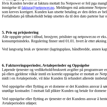
Hvis Kunden hevder at faktura mottatt fra Netpower er feil pga manglen
innsigelse til
faktura@netpower.no
. Meldingen må ankomme Netpower s
som kreves korrigert. Kunden kan utsette betaling av den delen av beløp
Forfallsdato på tilbakeholdt beløp utsettes da til den dato partene har o
5. Pris og prisjustering
Alle oppgitte priser i tilbud, brosjyrer, prislister og netpower.no er ek
konsumprisindeks. Regulering finner sted 01.01. hvert år etter økning
Ved langvarig bruk av tjenester (lagringsplass, båndbredde, annen kapa
6. Faktureringsperioder, Avtaleperioder og Oppsigelse
Løpende tjenester og vedlikehold/bruksrett avgifter på programvare er
på ellers gjeldene vilkår inntil en korrekt oppsigelse er mottatt av N
midt i en Avtaleperiode, vil ikke Kunden få refundert allerede innbetal
Ved oppsigelse eller flytting av et domene er det Kundens ansvar å sør
unødige kostnader. I motsatt fall plikter Kunden og betale for domene
Ved oppsigelse eller flytting av tjenester er det Kundens ansvar å hent
Avtaleperioden utløper.