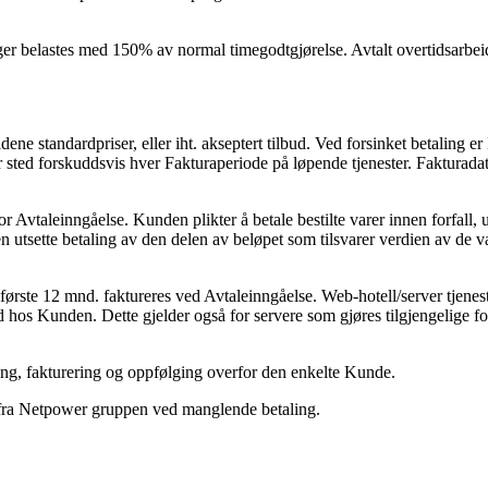
ger belastes med 150% av normal timegodtgjørelse. Avtalt overtidsarbe
ldene standardpriser, eller iht. akseptert tilbud. Ved forsinket betaling er
 sted forskuddsvis hver Fakturaperiode på løpende tjenester. Fakturadat
r Avtaleinngåelse. Kunden plikter å betale bestilte varer innen forfall, 
 utsette betaling av den delen av beløpet som tilsvarer verdien av de va
ørste 12 mnd. faktureres ved Avtaleinngåelse. Web-hotell/server tjeneste
hold hos Kunden. Dette gjelder også for servere som gjøres tilgjengelige f
ering, fakturering og oppfølging overfor den enkelte Kunde.
e fra Netpower gruppen ved manglende betaling.