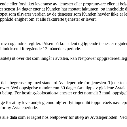
de eller forsinket leveranse av tjenester eller programvare eller at bel
enest 14 dager etter at Kunden har mottatt fakturaen, og inneholde d
et som tilsvarer verdien av de tjenester som Kunden hevder ikke er lever
ppnådd enighet om at alle fakturerte tjenester er levert.
s. mva og andre avgifter. Prisen på konsulent og løpende tjenester regulere
 i indeksen i foregående 12 måneders periode.
sitet) ut over det som inngår i avtalen, kan Netpower oppgradere/tillegg
 tidsubegrenset og med standard Avtaleperiode for tjenesten. Tjenestene 
etpower. Ved oppsigelse mindre enn 30 dager før utløp av gjeldene Avtal
t beløp. For hosting-/colocation-tjenester er det normalt 3 mnd. oppsigel
ge for at ny leverandør gjennomfører flyttingen iht toppnivåets navnepo
 for ny Avtaleperiode.
e alle data som er lagret hos Netpower før utløp av Avtaleperioden. Ved o