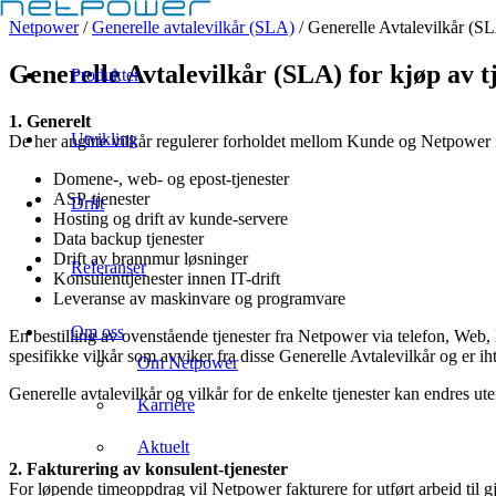
Netpower
/
Generelle avtalevilkår (SLA)
/
Generelle Avtalevilkår (SL
Generelle Avtalevilkår (SLA) for kjøp av t
Produkter
1. Generelt
Utvikling
De her angitte vilkår regulerer forholdet mellom Kunde og Netpower i 
Domene-, web- og epost-tjenester
ASP-tjenester
Drift
Hosting og drift av kunde-servere
Data backup tjenester
Drift av brannmur løsninger
Referanser
Konsulenttjenester innen IT-drift
Leveranse av maskinvare og programvare
Om oss
En bestilling av ovenstående tjenester fra Netpower via telefon, Web, 
spesifikke vilkår som avviker fra disse Generelle Avtalevilkår og er i
Om Netpower
Generelle avtalevilkår og vilkår for de enkelte tjenester kan endres ute
Karriere
Aktuelt
2. Fakturering av konsulent-tjenester
For løpende timeoppdrag vil Netpower fakturere for utført arbeid til g