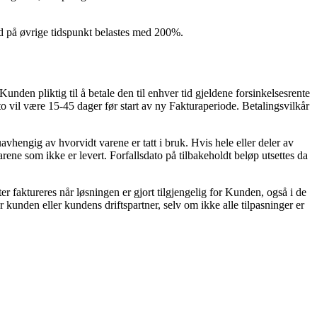
id på øvrige tidspunkt belastes med 200%.
 Kunden pliktig til å betale den til enhver tid gjeldene forsinkelsesrente
o vil være 15-45 dager før start av ny Fakturaperiode. Betalingsvilkår
uavhengig av hvorvidt varene er tatt i bruk. Hvis hele eller deler av
rene som ikke er levert. Forfallsdato på tilbakeholdt beløp utsettes da
r faktureres når løsningen er gjort tilgjengelig for Kunden, også i de
or kunden eller kundens driftspartner, selv om ikke alle tilpasninger er