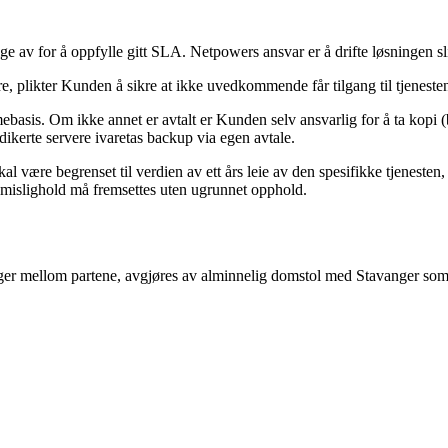
e av for å oppfylle gitt SLA. Netpowers ansvar er å drifte løsningen sl
ere, plikter Kunden å sikre at ikke uvedkommende får tilgang til tjenestene
imebasis. Om ikke annet er avtalt er Kunden selv ansvarlig for å ta kop
ikerte servere ivaretas backup via egen avtale.
l være begrenset til verdien av ett års leie av den spesifikke tjenesten,
 mislighold må fremsettes uten ugrunnet opphold.
nger mellom partene, avgjøres av alminnelig domstol med Stavanger som