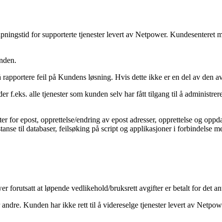
åpningstid for supporterte tjenester levert av Netpower. Kundesenteret
unden.
pportere feil på Kundens løsning. Hvis dette ikke er en del av den av
er f.eks. alle tjenester som kunden selv har fått tilgang til å administrere
ter for epost, opprettelse/endring av epost adresser, opprettelse og op
nse til databaser, feilsøking på script og applikasjoner i forbindelse m
r forutsatt at løpende vedlikehold/bruksrett avgifter er betalt for det a
ndre. Kunden har ikke rett til å videreselge tjenester levert av Netpowe