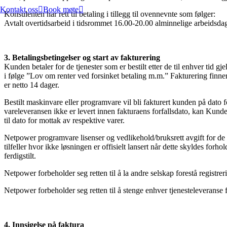
Kontakt oss
Book møte
Konsulenten har rett til betaling i tillegg til ovennevnte som følger:
Avtalt overtidsarbeid i tidsrommet 16.00-20.00 alminnelige arbeidsda
3. Betalingsbetingelser og start av fakturering
Kunden betaler for de tjenester som er bestilt etter de til enhver tid gje
i følge ”Lov om renter ved forsinket betaling m.m.” Fakturering finner
er netto 14 dager.
Bestilt maskinvare eller programvare vil bli fakturert kunden på dato fo
vareleveransen ikke er levert innen fakturaens forfallsdato, kan Kunden
til dato for mottak av respektive varer.
Netpower programvare lisenser og vedlikehold/bruksrett avgift for de f
tilfeller hvor ikke løsningen er offisielt lansert når dette skyldes for
ferdigstilt.
Netpower forbeholder seg retten til å la andre selskap forestå registr
Netpower forbeholder seg retten til å stenge enhver tjenesteleverans
4. Innsigelse på faktura