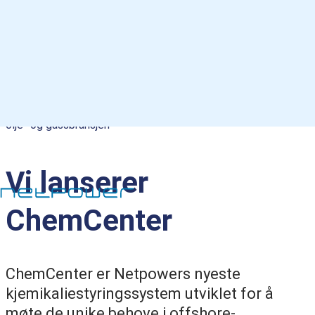
Netpower
/
Aktuelt
/
ChemCenter: Kjemikaliestyring for
olje- og gassbransjen
Vi lanserer
ChemCenter
ChemCenter er Netpowers nyeste
kjemikaliestyringssystem utviklet for å
møte de unike behove i offshore-