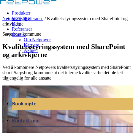
Produkter
Utvikling
Netpower
/
Referanse
/
Kvalitetsstyringssystem med SharePoint og
Drift
arkivkjerne
Referanser
Sarpsborg kommune
Om oss
Om Netpower
Karriere
Kvalitetsstyringssystem med SharePoint
Aktuelt
og arkivkjerne
Ved å kombinere Netpowers kvalitetsstyringssystem med SharePoint
sikret Sarpsborg kommune at det interne kvalitetsarbeidet ble lett
tilgjengelig for alle ansatte.
Book møte
Kontakt oss