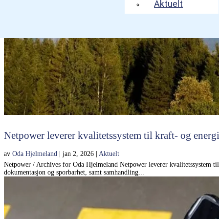
Aktuelt
Netpower leverer kvalitetssystem til kraft- og energ
av
Oda Hjelmeland
|
jan 2, 2026
|
Aktuelt
Netpower / Archives for Oda Hjelmeland Netpower leverer kvalitetssystem til k
dokumentasjon og sporbarhet, samt samhandling...