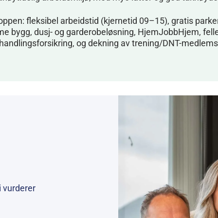
toppen: fleksibel arbeidstid (kjernetid 09–15), gratis parker
me bygg, dusj- og garderobeløsning, HjemJobbHjem, fell
handlingsforsikring, og dekning av trening/DNT-medlem
i vurderer