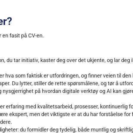
er?
er en fasit på CV-en.
 du tar initiativ, kaster deg over det ukjente, og lar deg 
er hva som faktisk er utfordringen, og finner veien til de
r. Du lytter, stiller de rette spørsmålene, og tør å utfo
 nysgjerrighet på hvordan digitale verktøy og AI kan gjør
ler erfaring med kvalitetsarbeid, prosesser, kontinuerlig f
re ekspert, men det viktigste er at du har forståelse for
idere.
eter: du formidler deg tydelig, både muntlig og skriftli