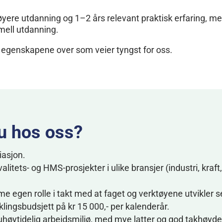
r høyere utdanning og 1–2 års relevant praktisk erfaring, m
ell utdanning.
g egenskapene over som veier tyngst for oss.
u hos oss?
iasjon.
litets- og HMS-prosjekter i ulike bransjer (industri, kraft,
rme egen rolle i takt med at faget og verktøyene utvikler s
ingsbudsjett på kr 15 000,- per kalenderår.
 uhøytidelig arbeidsmiljø, med mye latter og god takhøyde