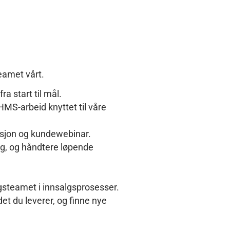
eamet vårt.
a start til mål.
HMS-arbeid knyttet til våre
sjon og kundewebinar.
ing, og håndtere løpende
lgsteamet i innsalgsprosesser.
det du leverer, og finne nye