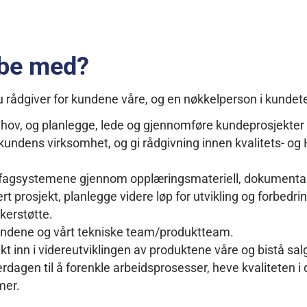
bbe med?
 rådgiver for kundene våre, og en nøkkelperson i kundet
ov, og planlegge, lede og gjennomføre kundeprosjekter fr
kundens virksomhet, og gi rådgivning innen kvalitets- og 
v fagsystemene gjennom opplæringsmateriell, dokumenta
rt prosjekt, planlegge videre løp for utvikling og forbedr
kerstøtte.
ndene og vårt tekniske team/produktteam.
t inn i videreutviklingen av produktene våre og bistå sa
erdagen til å forenkle arbeidsprosesser, heve kvaliteten i 
mer.