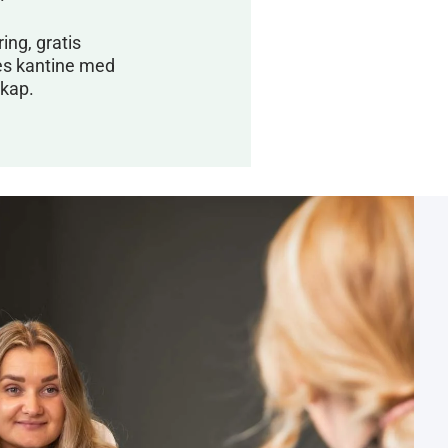
ing, gratis
es kantine med
skap.