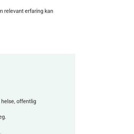
en relevant erfaring kan
 helse, offentlig
eg.
.