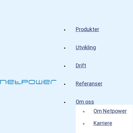
Produkter
Utvikling
Netpower
/
Aktuelt
/
Side 2
Aktuelt
Drift
Aktuelle saker fra vår hverdag. Følg med på hva vi jobber med.
Referanser
Om oss
Om Netpower
Karriere