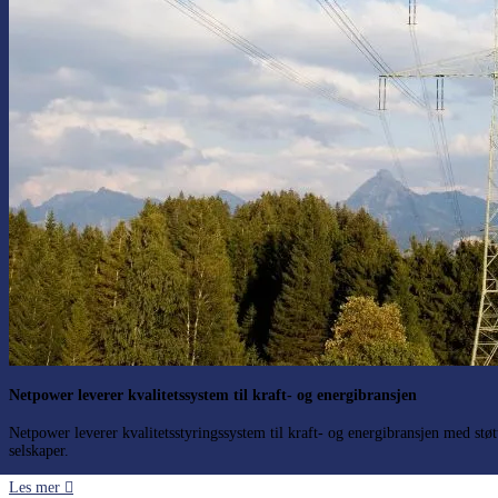
Netpower leverer kvalitetssystem til kraft- og energibransjen
Netpower leverer kvalitetsstyringssystem til kraft- og energibransjen med stø
selskaper.
Les mer