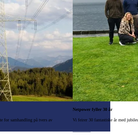
Netpower fyller 30 år
tte for samhandling på tvers av
Vi feirer 30 fantastiske år med jubile
Les mer